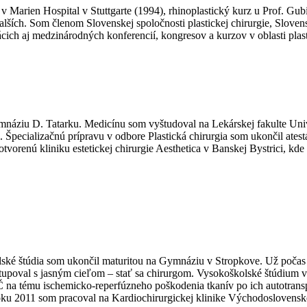
Marien Hospital v Stuttgarte (1994), rhinoplastický kurz u Prof. Gubi
ích. Som členom Slovenskej spoločnosti plastickej chirurgie, Slovenske
 aj medzinárodných konferencií, kongresov a kurzov v oblasti plastic
mnáziu D. Tatarku. Medicínu som vyštudoval na Lekárskej fakulte Un
ci. Špecializačnú prípravu v odbore Plastická chirurgia som ukončil a
otvorenú kliniku estetickej chirurgie Aesthetica v Banskej Bystrici, kd
ké štúdia som ukončil maturitou na Gymnáziu v Stropkove. Už počas s
tupoval s jasným cieľom – stať sa chirurgom. Vysokoškolské štúdium 
a tému ischemicko-reperfúzneho poškodenia tkanív po ich autotranspla
ku 2011 som pracoval na Kardiochirurgickej klinike Východoslovensk