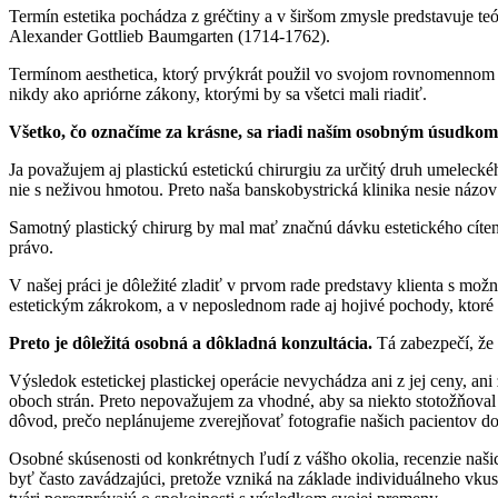
Termín estetika pochádza z gréčtiny a v širšom zmysle predstavuje teó
Alexander Gottlieb Baumgarten (1714-1762).
Termínom aesthetica, ktorý prvýkrát použil vo svojom rovnomennom die
nikdy ako apriórne zákony, ktorými by sa všetci mali riadiť.
Všetko, čo označíme za krásne, sa riadi naším osobným úsudko
Ja považujem aj plastickú estetickú chirurgiu za určitý druh umelecké
nie s neživou hmotou. Preto naša banskobystrická klinika nesie n
Samotný plastický chirurg by mal mať značnú dávku estetického cíteni
právo.
V našej práci je dôležité zladiť v prvom rade predstavy klienta s mo
estetickým zákrokom, a v neposlednom rade aj hojivé pochody, ktoré
Preto je dôležitá osobná a dôkladná konzultácia.
Tá zabezpečí, že 
Výsledok estetickej plastickej operácie nevychádza ani z jej ceny, an
oboch strán. Preto nepovažujem za vhodné, aby sa niekto stotožňoval
dôvod, prečo neplánujeme zverejňovať fotografie našich pacientov do 
Osobné skúsenosti od konkrétnych ľudí z vášho okolia, recenzie naši
byť často zavádzajúci, pretože vzniká na základe individuálneho vkusu