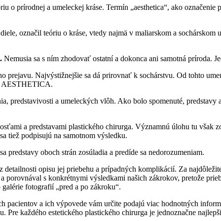
riu o prírodnej a umeleckej kráse. Termín „aesthetica“, ako označenie 
le, označil teóriu o kráse, vtedy najmä v maliarskom a sochárskom umen
m.
Nemusia sa s ním zhodovať ostatní a dokonca ani samotná príroda. J
ho prejavu. Najvýstižnejšie sa dá prirovnať k sochárstvu. Od tohto umen
ázov AESTHETICA.
a, predstavivosti a umeleckých vlôh. Ako bolo spomenuté, predstavy a n
žnosťami a predstavami plastického chirurga. Významnú úlohu tu však z
 sa tiež podpisujú na samotnom výsledku.
sa predstavy oboch strán zosúladia a predíde sa nedorozumeniam.
i z detailnosti opisu jej priebehu a prípadných komplikácií. Za najdôlež
 a porovnával s konkrétnymi výsledkami našich zákrokov, pretože priebe
galérie fotografií „pred a po zákroku“.
ch pacientov a ich výpovede vám určite podajú viac hodnotných inform
. Pre každého estetického plastického chirurga je jednoznačne najlepši