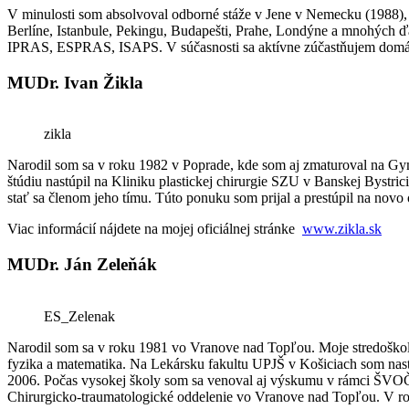
V minulosti som absolvoval odborné stáže v Jene v Nemecku (1988), v 
Berlíne, Istanbule, Pekingu, Budapešti, Prahe, Londýne a mnohých ďalš
IPRAS, ESPRAS, ISAPS. V súčasnosti sa aktívne zúčastňujem domácich
MUDr. Ivan Žikla
zikla
Narodil som sa v roku 1982 v Poprade, kde som aj zmaturoval na Gy
štúdiu nastúpil na Kliniku plastickej chirurgie SZU v Banskej Bystri
stať sa členom jeho tímu. Túto ponuku som prijal a prestúpil na novo 
Viac informácií nájdete na mojej oficiálnej stránke
www.zikla.sk
MUDr. Ján Zeleňák
ES_Zelenak
Narodil som sa v roku 1981 vo Vranove nad Topľou. Moje stredoškols
fyzika a matematika. Na Lekársku fakultu UPJŠ v Košiciach som nas
2006. Počas vysokej školy som sa venoval aj výskumu v rámci ŠVOČ n
Chirurgicko-traumatologické oddelenie vo Vranove nad Topľou. V ro