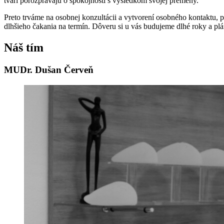
tvári porozprávajú o spokojnosti s výsledkom svojej premeny.
Preto trváme na osobnej konzultácii a vytvorení osobného kontaktu, po
dlhšieho čakania na termín. Dôveru si u vás budujeme dlhé roky a p
Náš tím
MUDr. Dušan Červeň