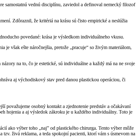
pre samostatnú vednú disciplínu, zaviedol a definoval nemecký filozof
í. Zdôraznil, že kritériá na krásu sú čisto empirické a neslúžia
ednoducho povedané: krása je výsledkom individuálneho vkusu.
ia je však ešte náročnejšia, pretože „pracuje“ so živým materiálom,
ázory na to, čo je estetické, sú individuálne a každý má na ne svoje
ohráva aj východiskový stav pred danou plastickou operáciou, či
itejší považujeme osobný kontakt a zjednotenie predstáv a očakávaní
h hojenia a aj výsledok zákroku je u každého individuálny. Toto je
ácií ako výber toho „naj” od plastického chirurga. Tento výber môže
a tzv. živá reklama, a teda spokojní pacienti, ktorí vám s úsmevom na