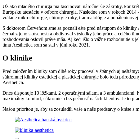
Už ako mladého chirurga ma fascinovali náročnejšie zákroky, konkrétne
Európsku atestáciu v odbore chirurgia. Následne som v rokoch 2014 –
vrátane mikrochirurgie, chirurgie ruky, traumatológie a popáleninovej 
S doktorom Červeňom sme sa poznali ešte pred nástupom do kliniky Ae
čerpal z jeho skúseností a obdivoval výsledky jeho práce a celého tí
rozhodovania oslovil práve mňa. Aj keď išlo o vážne rozhodnutie z je
tímu Aesthetica som sa stal v júni roku 2021.
O klinike
Pred založením kliniky som dlhé roky pracoval v štátnych aj neštátny
súkromnej kliniky estetickej a plastickej chirurgie bolo teda prirod
Aesthetica.
Dnes disponuje 10 lôžkami, 2 operačnými sálami a 3 ambulanciami. Kli
maximálny komfort, súkromie a bezpečnosť našich klientov. Je to prac
Našou prioritou je, aby sa zosúladili vaše a naše predstavy o kráse s m