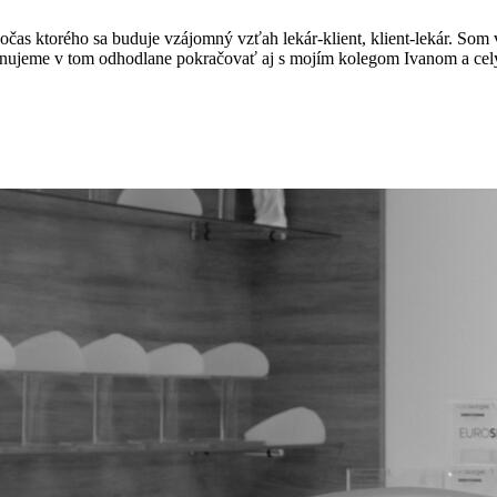
čas ktorého sa buduje vzájomný vzťah lekár-klient, klient-lekár. Som veľ
lánujeme v tom odhodlane pokračovať aj s mojím kolegom Ivanom a cel