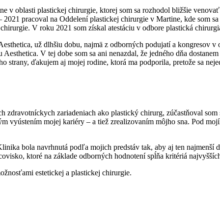
 v oblasti plastickej chirurgie, ktorej som sa rozhodol bližšie venovať
 2021 pracoval na Oddelení plastickej chirurgie v Martine, kde som s
chirurgie. V roku 2021 som získal atestáciu v odbore plastická chirurgi
sthetica, už dlhšiu dobu, najmä z odborných podujatí a kongresov v obl
mu Aesthetica. V tej dobe som sa ani nenazdal, že jedného dňa dostane
ho strany, ďakujem aj mojej rodine, ktorá ma podporila, pretože sa nej
ch zdravotníckych zariadeniach ako plastický chirurg, zúčastňoval som
zeným vyústením mojej kariéry – a tiež zrealizovaním môjho sna. Pod moj
nika bola navrhnutá podľa mojich predstáv tak, aby aj ten najmenší de
ovisko, ktoré na základe odborných hodnotení spĺňa kritériá najvyšších 
ožnosťami estetickej a plastickej chirurgie.