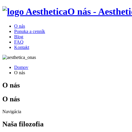
O nás - Aestheti
O nás
Ponuka a cenník
Blog
FAQ
Kontakt
Domov
O nás
O nás
O nás
Navigácia
Naša filozofia