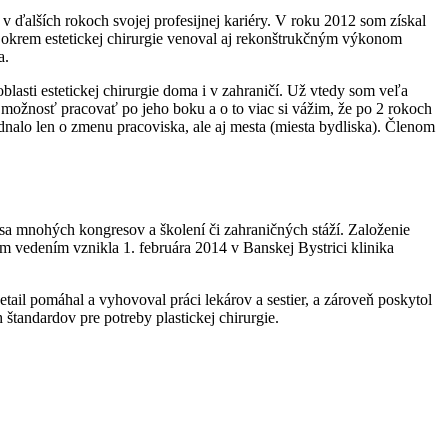
 v ďalších rokoch svojej profesijnej kariéry. V roku 2012 som získal
a okrem estetickej chirurgie venoval aj rekonštrukčným výkonom
a.
asti estetickej chirurgie doma i v zahraničí. Už vtedy som veľa
m možnosť pracovať po jeho boku a o to viac si vážim, že po 2 rokoch
ednalo len o zmenu pracoviska, ale aj mesta (miesta bydliska). Členom
 sa mnohých kongresov a školení či zahraničných stáží. Založenie
ím vedením vznikla 1. februára 2014 v Banskej Bystrici klinika
tail pomáhal a vyhovoval práci lekárov a sestier, a zároveň poskytol
štandardov pre potreby plastickej chirurgie.