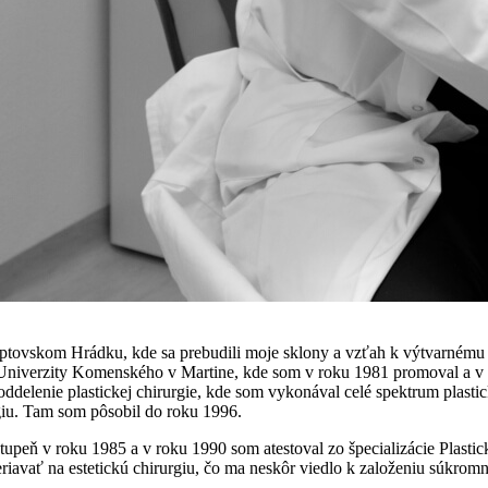
 Liptovskom Hrádku, kde sa prebudili moje sklony a vzťah k výtvarné
e Univerzity Komenského v Martine, kde som v roku 1981 promoval a v 
ddelenie plastickej chirurgie, kde som vykonával celé spektrum plastic
rgiu. Tam som pôsobil do roku 1996.
.stupeň v roku 1985 a v roku 1990 som atestoval zo špecializácie Plas
riavať na estetickú chirurgiu, čo ma neskôr viedlo k založeniu súkro