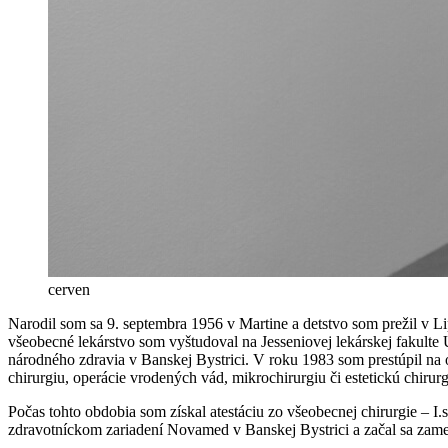
cerven
Narodil som sa 9. septembra 1956 v Martine a detstvo som prežil v
všeobecné lekárstvo som vyštudoval na Jesseniovej lekárskej fakult
národného zdravia v Banskej Bystrici. V roku 1983 som prestúpil na o
chirurgiu, operácie vrodených vád, mikrochirurgiu či estetickú chiru
Počas tohto obdobia som získal atestáciu zo všeobecnej chirurgie – I
zdravotníckom zariadení Novamed v Banskej Bystrici a začal sa zame