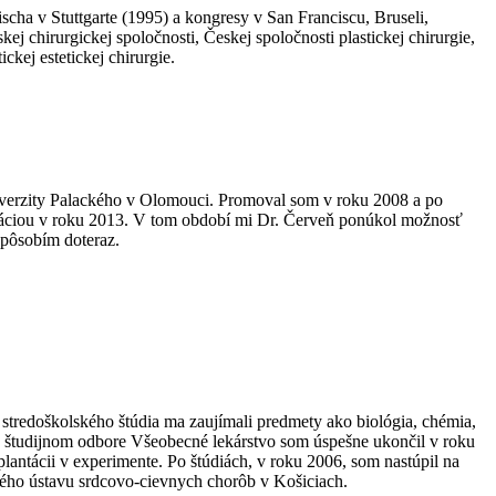
scha v Stuttgarte (1995) a kongresy v San Franciscu, Bruseli,
j chirurgickej spoločnosti, Českej spoločnosti plastickej chirurgie,
kej estetickej chirurgie.
iverzity Palackého v Olomouci. Promoval som v roku 2008 a po
testáciou v roku 2013. V tom období mi Dr. Červeň ponúkol možnosť
e pôsobím doteraz.
tredoškolského štúdia ma zaujímali predmety ako biológia, chémia,
v študijnom odbore Všeobecné lekárstvo som úspešne ukončil v roku
ntácii v experimente. Po štúdiách, v roku 2006, som nastúpil na
ého ústavu srdcovo-cievnych chorôb v Košiciach.