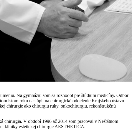
mu umeniu. Na gymnáziu som sa rozhodol pre štúdium medicíny. Odbor
tom istom roku nastúpil na chirurgické oddelenie Krajského ústavu
kej chirurgie ako chirurgiu ruky, onkochirurgiu, rekonštrukčnú
tická chirurgia. V období 1996 až 2014 som pracoval v Neštátnom
mnej kliniky estetickej chirurgie AESTHETICA.