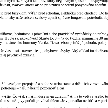
významných rizikových faktorov, ktorý negatívnym spôsobom ovplyvňujú
 úzkosti, svalovej atrofii alebo pri vzniku ochorení pohybového aparátu.
auto pred bicyklom, výťah pred schodmi, električku pred chôdzou. Do 
 to, aby naše srdce a svalový aparát správne fungovali, potrebujú, aby 
posilňovne, bedminton s priateľmi alebo pravidelné vychádzky do prírody
. Hýbte sa, akokoľvek! Skúste to, 3 – 4x do týždňa, minimálne 30 min.
íny – známe ako hormóny šťastia. Tie so sebou prinášajú pohodu, pokoj
naše vlastnosti, stravovacie aj pohybové návyky. Aký základ im do živo
 aj psychické zdravie.
 Sú navzájom prepojené a o obe sa treba starať a držať ich v rovnováh
potrebujú – našu náležitú pozornosť a čas.
vyššie. Čo však s naším duševným zdravím? Aj na to vplýva všetko to, č
no ste už aj vy počuli pravdivú frázu: „Je v poriadku necítiť sa v pori