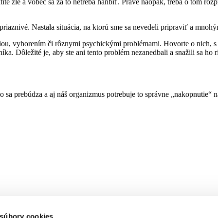
tite zle a vôbec sa za to netreba hanbiť. Práve naopak, treba o tom rozpr
aznivé. Nastala situácia, na ktorú sme sa nevedeli pripraviť a mnohým
presiou, vyhorením či rôznymi psychickými problémami. Hovorte o nic
a. Dôležité je, aby ste ani tento problém nezanedbali a snažili sa ho r
tko sa prebúdza a aj náš organizmus potrebuje to správne „nakopnutie“ 
 súbory cookies