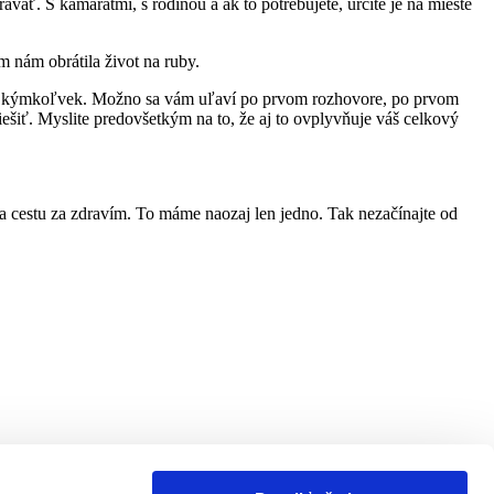
ávať. S kamarátmi, s rodinou a ak to potrebujete, určite je na mieste
 nám obrátila život na ruby.
h, s kýmkoľvek. Možno sa vám uľaví po prvom rozhovore, po prvom
iešiť. Myslite predovšetkým na to, že aj to ovplyvňuje váš celkový
na cestu za zdravím. To máme naozaj len jedno. Tak nezačínajte od