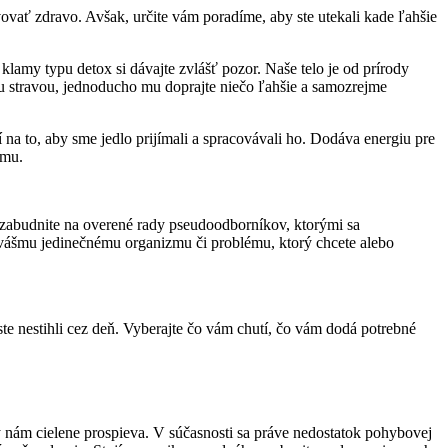
ovať zdravo. Avšak, určite vám poradíme, aby ste utekali kade ľahšie
amy typu detox si dávajte zvlášť pozor. Naše telo je od prírody
vou stravou, jednoducho mu doprajte niečo ľahšie a samozrejme
 na to, aby sme jedlo prijímali a spracovávali ho. Dodáva energiu pre
zmu.
 zabudnite na overené rady pseudoodborníkov, ktorými sa
 vášmu jedinečnému organizmu či problému, ktorý chcete alebo
 ste nestihli cez deň. Vyberajte čo vám chutí, čo vám dodá potrebné
orý nám cielene prospieva. V súčasnosti sa práve nedostatok pohybovej