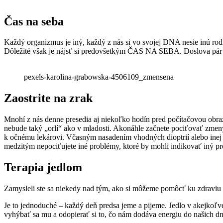
Čas na seba
Každý organizmus je iný, každý z nás si vo svojej DNA nesie inú rod
Dôležité však je nájsť si predovšetkým ČAS NA SEBA. Doslova pár ho
pexels-karolina-grabowska-4506109_zmensena
Zaostrite na zrak
Mnohí z nás denne presedia aj niekoľko hodín pred počítačovou obra
nebude taký „orlí“ ako v mladosti. Akonáhle začnete pociťovať zmeny v
k očnému lekárovi. Včasným nasadením vhodných dioptrií alebo inej li
medzitým nepociťujete iné problémy, ktoré by mohli indikovať iný p
Terapia jedlom
Zamysleli ste sa niekedy nad tým, ako si môžeme pomôcť ku zdraviu a
Je to jednoduché – každý deň predsa jeme a pijeme. Jedlo v akejko
vyhýbať sa mu a odopierať si to, čo nám dodáva energiu do našich dn