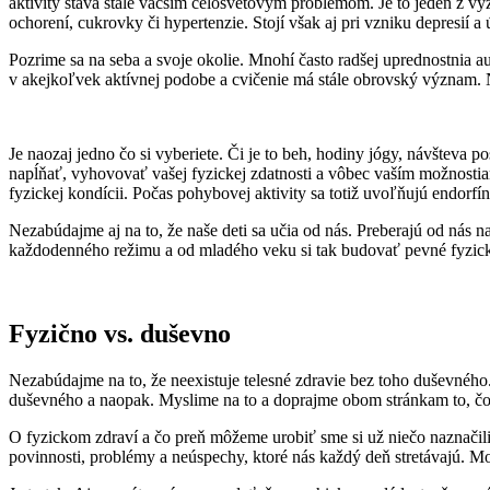
aktivity stáva stále väčším celosvetovým problémom. Je to jeden z 
ochorení, cukrovky či hypertenzie. Stojí však aj pri vzniku depresií a
Pozrime sa na seba a svoje okolie. Mnohí často radšej uprednostnia 
v akejkoľvek aktívnej podobe a cvičenie má stále obrovský význam. Na
Je naozaj jedno čo si vyberiete. Či je to beh, hodiny jógy, návšteva 
napĺňať, vyhovovať vašej fyzickej zdatnosti a vôbec vaším možnostiam
fyzickej kondícii. Počas pohybovej aktivity sa totiž uvoľňujú endorf
Nezabúdajme aj na to, že naše deti sa učia od nás. Preberajú od nás 
každodenného režimu a od mladého veku si tak budovať pevné fyzické
Fyzično vs. duševno
Nezabúdajme na to, že neexistuje telesné zdravie bez toho duševného.
duševného a naopak. Myslime na to a doprajme obom stránkam to, čo 
O fyzickom zdraví a čo preň môžeme urobiť sme si už niečo naznačili 
povinnosti, problémy a neúspechy, ktoré nás každý deň stretávajú. Mož