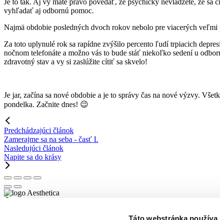
Je to tak. Aj vy máte právo povedať, že psychicky nevládzete, že sa cí
vyhľadať aj odbornú pomoc.
Najmä obdobie posledných dvoch rokov nebolo pre viacerých veľmi pri
Za toto uplynulé rok sa rapídne zvýšilo percento ľudí trpiacich de
nočnom telefonáte a možno vás to bude stáť niekoľko sedení u odborník
zdravotný stav a vy si zaslúžite cítiť sa skvelo!
Je jar, začína sa nové obdobie a je to správy čas na nové výzvy. Vše
pondelka. Začnite dnes! 😉
Predchádzajúci článok
Zamerajme sa na seba - časť I.
Nasledujúci článok
Napite sa do krásy
© 2019 - 2026 Aesthetica. Všetky práva vyhradené.
Táto webstránka používa