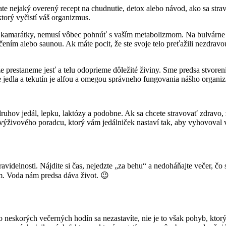
te nejaký overený recept na chudnutie, detox alebo návod, ako sa strav
ktorý vyčistí váš organizmus.
j kamarátky, nemusí vôbec pohnúť s vaším metabolizmom. Na bulvárne kl
ičením alebo saunou. Ak máte pocit, že ste svoje telo preťažili nezdra
e prestaneme jesť a telu odoprieme dôležité živiny. Sme predsa stvorení
 jedla a tekutín je alfou a omegou správneho fungovania nášho organi
ruhov jedál, lepku, laktózy a podobne. Ak sa chcete stravovať zdravo,
o výživového poradcu, ktorý vám jedálniček nastaví tak, aby vyhovoval
avidelnosti. Nájdite si čas, nejedzte „za behu“ a nedoháňajte večer, čo
žim. Voda nám predsa dáva život. 😉
 do neskorých večerných hodín sa nezastavíte, nie je to však pohyb, kt