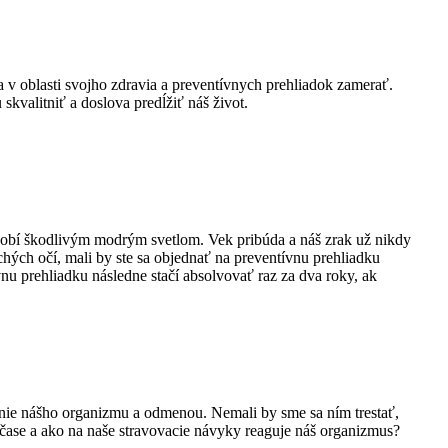
 v oblasti svojho zdravia a preventívnych prehliadok zamerať.
valitniť a doslova predĺžiť náš život.
sobí škodlivým modrým svetlom. Vek pribúda a náš zrak už nikdy
chých očí, mali by ste sa objednať na preventívnu prehliadku
nu prehliadku následne stačí absolvovať raz za dva roky, ak
nie nášho organizmu a odmenou. Nemali by sme sa ním trestať,
 čase a ako na naše stravovacie návyky reaguje náš organizmus?