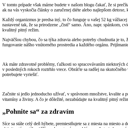
V tomto prípade však márne budete v našom blogu čakať, že si prečíta
ak na vás vyskočia články o zaručenej diéte alebo najlepšom detoxe, 
Každý organizmus je predsa iný, to čo funguje u vašej 52 kg vážiace
nastavené tak, že sa prirodzene „čistí“ samo. Áno, napr. spánkom, cv
kvalitný pitný režim.
Najväčšou chybou, čo sa týka zdravia alebo potreby chudnutia je to, ž
fungovanie nášho vnútorného prostredia a každého orgánu. Prijímanie
Ak máte zdravotné problémy, ťažkosti so spracovávaním niektorých d
v posledných rokoch roztrhlo vrece. Obráťte sa radšej na skutočnéh
potrebujete vyriešiť.
Začnite si jedlo jednoducho užívať, v správnom množstve, kvalite a pr
vitamíny a živiny. A čo je dôležité, nezabúdajte na kvalitný pitný re
„Pohnite sa“ za zdravím
Síce sa stále celý deň hýbete, premiestňujete sa z miesta na miesto a