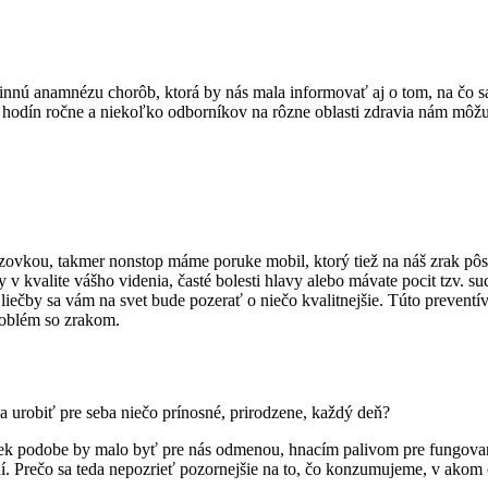
innú anamnézu chorôb, ktorá by nás mala informovať aj o tom, na čo sa
dín ročne a niekoľko odborníkov na rôzne oblasti zdravia nám môžu sk
zovkou, takmer nonstop máme poruke mobil, ktorý tiež na náš zrak pô
 kvalite vášho videnia, časté bolesti hlavy alebo mávate pocit tzv. su
ečby sa vám na svet bude pozerať o niečo kvalitnejšie. Túto preventív
roblém so zrakom.
 urobiť pre seba niečo prínosné, prirodzene, každý deň?
ľvek podobe by malo byť pre nás odmenou, hnacím palivom pre fungova
í. Prečo sa teda nepozrieť pozornejšie na to, čo konzumujeme, v akom