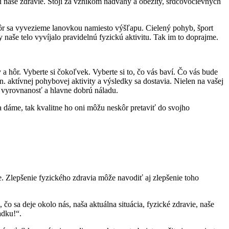
 naše zdravie. Stojí za vznikom nadváhy a obezity, srdcovocievnych
hôr sa vyvezieme lanovkou namiesto výšľapu. Cielený pohyb, šport
naše telo vyvíjalo pravidelnú fyzickú aktivitu. Tak im to doprajme.
 a hôr. Vyberte si čokoľvek. Vyberte si to, čo vás baví. Čo vás bude
 aktívnej pohybovej aktivity a výsledky sa dostavia. Nielen na vašej
, vyrovnanosť a hlavne dobrú náladu.
ta dáme, tak kvalitne ho oni môžu neskôr pretaviť do svojho
e. Zlepšenie fyzického zdravia môže navodiť aj zlepšenie toho
o sa deje okolo nás, naša aktuálna situácia, fyzické zdravie, naše
adku!“.